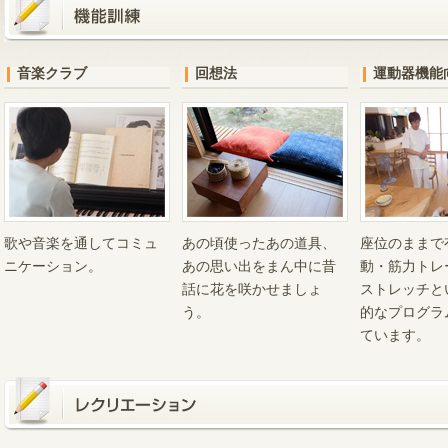
音楽クラブ
回想法
運動器機能
歌や音楽を通してコミュ
あの頃使ったあの道具、
座位のままで
ニケーション。
あの思い出をまん中に昔
動・筋力トレ
話に花を咲かせましょ
ストレッチと
う。
的なプログラ
ています。