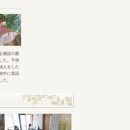
を施設の庭
した。子供
植えをした
動中に昔話
した。