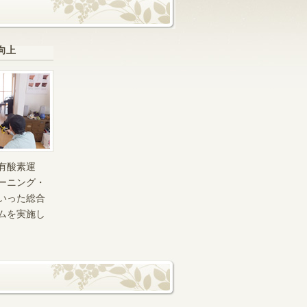
向上
有酸素運
ーニング・
いった総合
ムを実施し