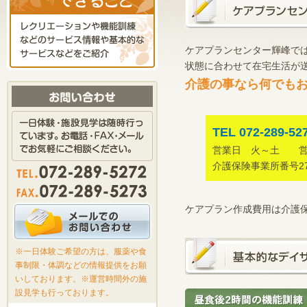
ケアプランセンター輝峰で
状態に合わせて在宅生活が
介護の事なら何でも
TEL 072-289-52
営業日 火～土 営業時
介護保険事業所番号277
ケアプラン作成費用は介護
※一日体験ご希望の方は、服薬や食
事制限・体調などの情報提供をお願
いしております。※運営時間外の施
設見学も行っております。